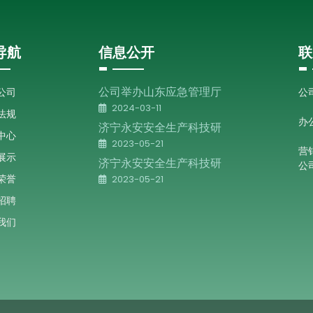
导航
信息公开
联
公司
公司举办山东应急管理厅
公
2024-03-11
法规
办公
济宁永安安全生产科技研
中心
2023-05-21
营销
展示
济宁永安安全生产科技研
公司
荣誉
2023-05-21
招聘
我们