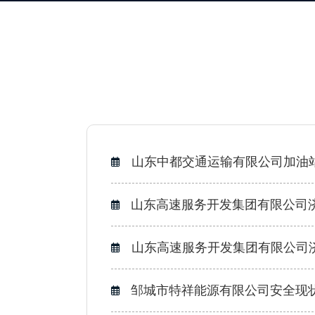
山东中都交通运输有限公司加油站.
山东高速服务开发集团有限公司济
山东高速服务开发集团有限公司济
邹城市特祥能源有限公司安全现状评