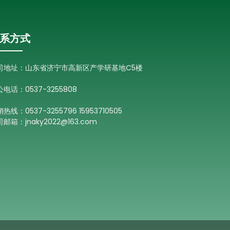
系方式
司地址：山东省济宁市高新区产学研基地C5楼
电话：0537-3255808
热线：0537-3255796 15953710505
邮箱：jnaky2022@163.com