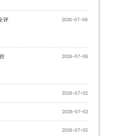
全评
2026-07-06
价
2026-07-06
2026-07-02
2026-07-02
2026-07-02