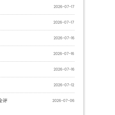
2026-07-17
2026-07-17
2026-07-16
2026-07-16
2026-07-16
2026-07-12
全评
2026-07-06