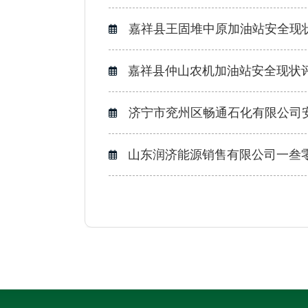
嘉祥县王固堆中原加油站安全现状评
嘉祥县仲山农机加油站安全现状评价
济宁市兖州区畅通石化有限公司安全
山东润济能源销售有限公司一叁零