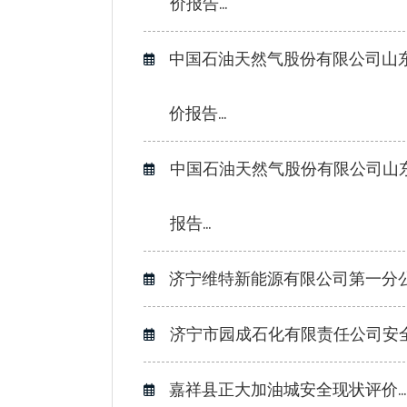
价报告...
中国石油天然气股份有限公司山
价报告...
中国石油天然气股份有限公司山
报告...
济宁维特新能源有限公司第一分公司
济宁市园成石化有限责任公司安全现
嘉祥县正大加油城安全现状评价...