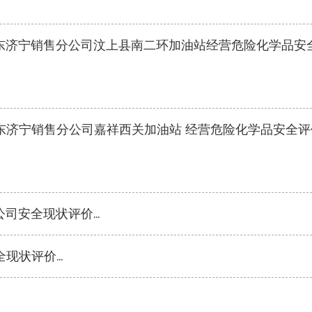
东济宁销售分公司汶上县南二环加油站经营危险化学品安
东济宁销售分公司嘉祥西关加油站 经营危险化学品安全评
安全现状评价...
状评价...