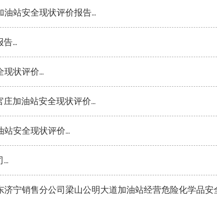
油站安全现状评价报告...
...
状评价...
庄加油站安全现状评价...
安全现状评价...
..
东济宁销售分公司梁山公明大道加油站经营危险化学品安