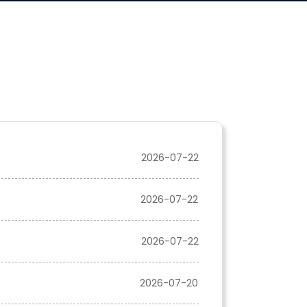
2026-07-22
2026-07-22
2026-07-22
2026-07-20