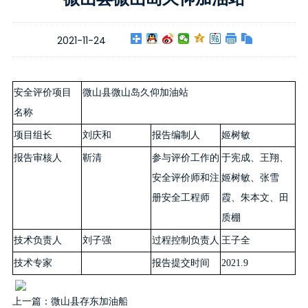
2021-11-24
安全评价项目
微山县微山岛久仰加油站
名称
项目组长
刘庆和
报告编制人
姬树敏
报告审核人
靳清
参与评价工作的
于宪成、王翔、
安全评价师和注
姬树敏、张雪
册安全工程师
霞、朱本文、田
质棚
技术负责人
刘子强
过程控制负责人
王子全
技术专家
报告提交时间
2021.9
上一篇：
微山县存东加油船