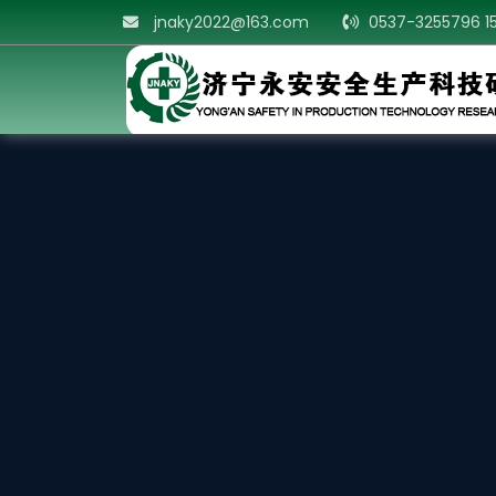
jnaky2022@163.com
0537-3255796 1