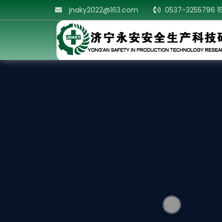
jnaky2022@163.com
0537-3255796 1