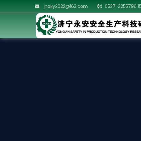
jnaky2022@163.com
0537-3255796 1